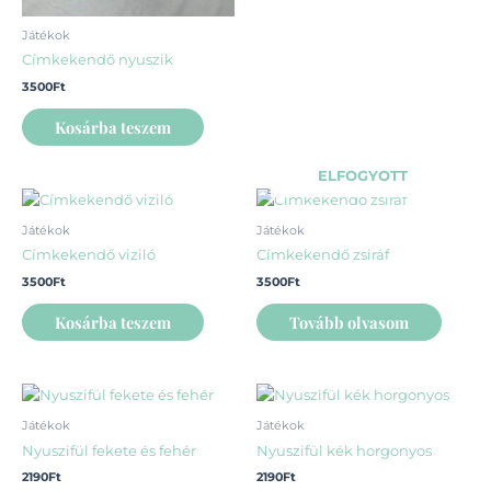
Játékok
Címkekendő nyuszik
3500
Ft
Kosárba teszem
ELFOGYOTT
Játékok
Játékok
Címkekendő viziló
Címkekendő zsiráf
3500
Ft
3500
Ft
Kosárba teszem
Tovább olvasom
Játékok
Játékok
Nyuszifül fekete és fehér
Nyuszifül kék horgonyos
2190
Ft
2190
Ft