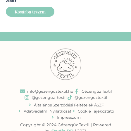
2190
Ft
Kosárba teszem
info@gezenguztextil.hu
Gézengúz Textil
@gezenguz_textil
@gezenguztextil
Általános Szerződési Feltételek ÁSZF
Adatvédelmi Nyilatkozat
Cookie Tájékoztató
Impresszum
Copyright © 2024 Gézengúz Textil | Powered
by
Studio DD
| 2021