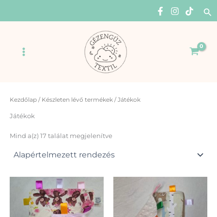
Skip
Se
to
content
Main
Menu
Kezdőlap
/
Készleten lévő termékek
/ Játékok
Játékok
Mind a(z) 17 találat megjelenítve