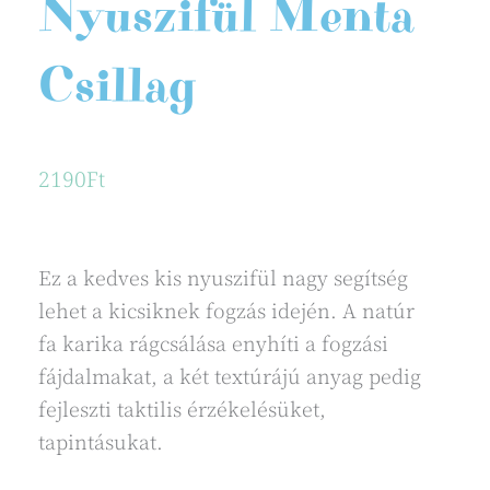
Nyuszifül Menta
Csillag
2190
Ft
Ez a kedves kis nyuszifül nagy segítség
lehet a kicsiknek fogzás idején. A natúr
fa karika rágcsálása enyhíti a fogzási
fájdalmakat, a két textúrájú anyag pedig
fejleszti taktilis érzékelésüket,
tapintásukat.