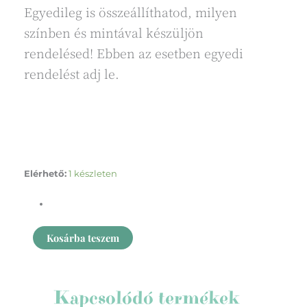
Egyedileg is összeállíthatod, milyen
színben és mintával készüljön
rendelésed! Ebben az esetben egyedi
rendelést adj le.
Nyuszifül
Elérhető:
1 készleten
menta
csillag
mennyiség
Kosárba teszem
Kapcsolódó termékek