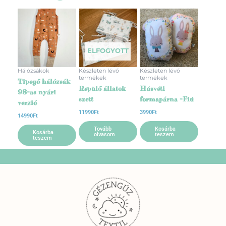
ELFOGYOTT
Hálózsákok
Készleten lévő
Készleten lévő
termékek
termékek
Tipegő hálózsák
Repülő állatok
Húsvéti
98-as nyári
szett
formapárna -Fiú
verzió
11990
Ft
3990
Ft
14990
Ft
Tovább
Kosárba
Kosárba
olvasom
teszem
teszem