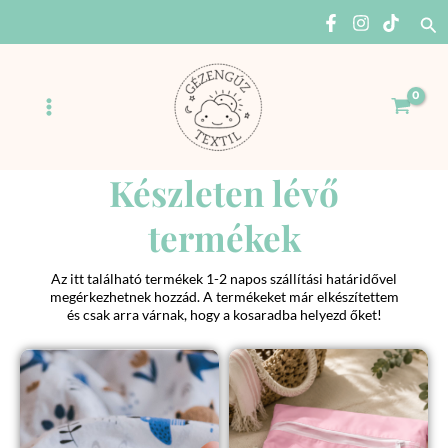
Skip
Se
to
content
Main
Menu
Készleten lévő
termékek
Az itt található termékek 1-2 napos szállítási határidővel
megérkezhetnek hozzád. A termékeket már elkészítettem
és csak arra várnak, hogy a kosaradba helyezd őket!