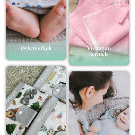
Ovis textilek
Vízhatlan
termék