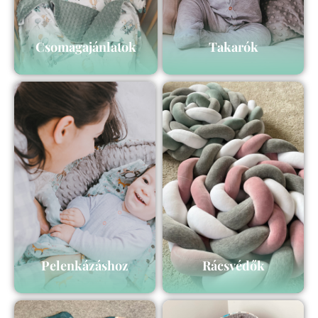
Csomagajánlatok
Takarók
Pelenkázáshoz
Rácsvédők