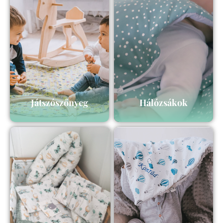
Játszószőnyeg
Hálózsákok