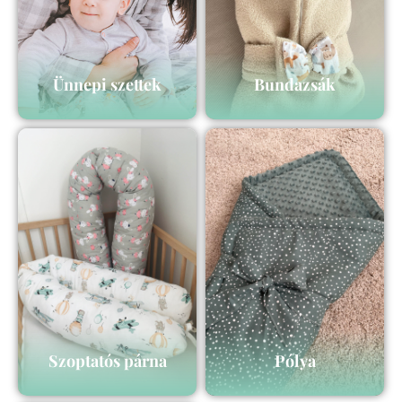
Ünnepi szettek
Bundazsák
Szoptatós párna
Pólya