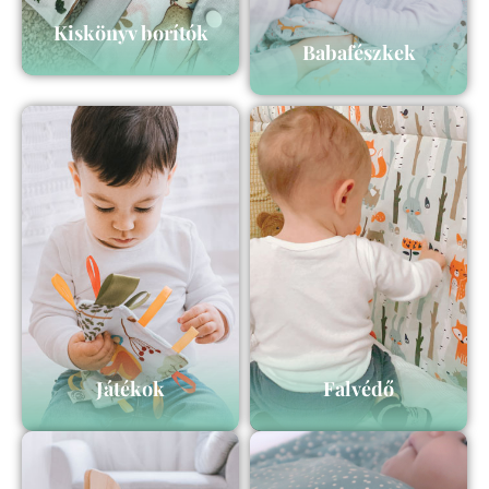
Kiskönyv borítók
Babafészkek
Játékok
Falvédő