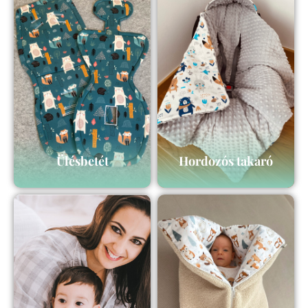
Ülésbetét
Hordozós takaró