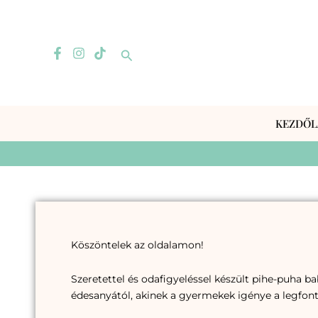
Skip
to
content
Search
KEZDŐL
Köszöntelek az oldalamon!
Szeretettel és odafigyeléssel készült pihe-puha b
édesanyától, akinek a gyermekek igénye a legfon