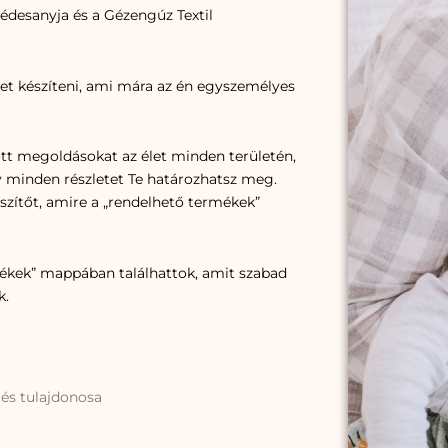
édesanyja és a Gézengúz Textil
t készíteni, ami mára az én egyszemélyes
t megoldásokat az élet minden területén,
y minden részletet Te határozhatsz meg.
zítőt, amire a „rendelhető termékek”
mékek” mappában találhattok, amit szabad
k.
és tulajdonosa