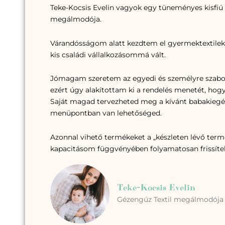
Teke-Kocsis Evelin vagyok egy tüneményes kisfiú 
megálmodója.
Várandósságom alatt kezdtem el gyermektextileke
kis családi vállalkozásommá vált.
Jómagam szeretem az egyedi és személyre szabot
ezért úgy alakítottam ki a rendelés menetét, hog
Saját magad tervezheted meg a kívánt babakiegés
menüpontban van lehetőséged.
Azonnal vihető termékeket a „készleten lévő ter
kapacitásom függvényében folyamatosan frissíte
Teke-Kocsis Evelin
Gézengúz Textil megálmodója 