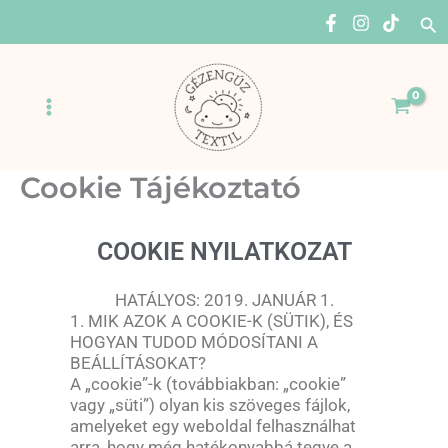
Skip
Se
to
content
Main
Menu
Cookie Tájékoztató
COOKIE NYILATKOZAT
HATÁLYOS: 2019. JANUÁR 1.
1. MIK AZOK A COOKIE-K (SÜTIK), ÉS
HOGYAN TUDOD MÓDOSÍTANI A
BEÁLLÍTÁSOKAT?
A „cookie”-k (továbbiakban: „cookie”
vagy „süti”) olyan kis szöveges fájlok,
amelyeket egy weboldal felhasználhat
arra, hogy még hatékonyabbá tegye a