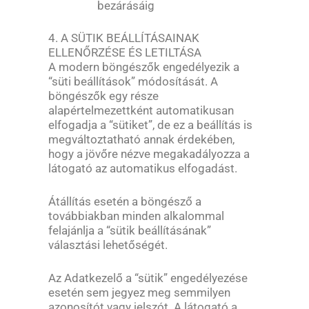
bezárásáig
4. A SÜTIK BEÁLLÍTÁSAINAK
ELLENŐRZÉSE ÉS LETILTÁSA
A modern böngészők engedélyezik a
“süti beállítások” módosítását. A
böngészők egy része
alapértelmezettként automatikusan
elfogadja a “sütiket”, de ez a beállítás is
megváltoztatható annak érdekében,
hogy a jövőre nézve megakadályozza a
látogató az automatikus elfogadást.
Átállítás esetén a böngésző a
továbbiakban minden alkalommal
felajánlja a “sütik beállításának”
választási lehetőségét.
Az Adatkezelő a “sütik” engedélyezése
esetén sem jegyez meg semmilyen
azonosítót vagy jelszót. A látogató a