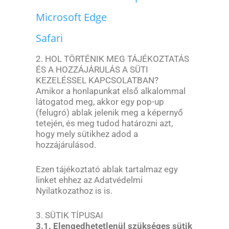
Microsoft Edge
Safari
2. HOL TÖRTÉNIK MEG TÁJÉKOZTATÁS
ÉS A HOZZÁJÁRULÁS A SÜTI
KEZELÉSSEL KAPCSOLATBAN?
Amikor a honlapunkat első alkalommal
látogatod meg, akkor egy pop-up
(felugró) ablak jelenik meg a képernyő
tetején, és meg tudod határozni azt,
hogy mely sütikhez adod a
hozzájárulásod.
Ezen tájékoztató ablak tartalmaz egy
linket ehhez az Adatvédelmi
Nyilatkozathoz is is.
3. SÜTIK TÍPUSAI
3.1. Elengedhetetlenül szükséges sütik