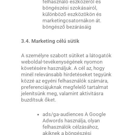
felhasználó eszközéről és
böngészési szokásairól,
különböző eszközökön és
marketingcsatornákon át.
böngésző bezárásáig
3.4. Marketing célú sütik
A személyre szabott sütiket a látogatók
weboldal-tevékenységének nyomon
követésére használjuk. A cél az, hogy
minél relevánsabb hirdetéseket tegyünk
közzé az egyéni felhasználók számára,
preferenciájuknak megfelelő tartalmat
jelenítsünk meg, valamint aktivitásra
buzdítsuk őket.
ads/ga-audiences A Google
Adwords használja, olyan
felhasználók célzásához,
akiknek a böngészési