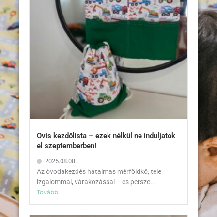
Ovis kezdőlista – ezek nélkül ne induljatok
el szeptemberben!
2025.08.08.
Az óvodakezdés hatalmas mérföldkő, tele
izgalommal, várakozással – és persze...
Tovább