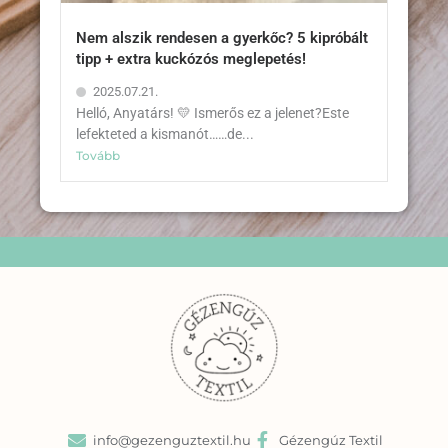
Nem alszik rendesen a gyerkőc? 5 kipróbált
tipp + extra kuckózós meglepetés!
2025.07.21.
Helló, Anyatárs! 💛 Ismerős ez a jelenet?Este
lefekteted a kismanót……de...
Tovább
info@gezenguztextil.hu
Gézengúz Textil