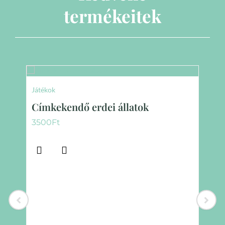
termékeitek
Játékok
Címkekendő erdei állatok
3500
Ft