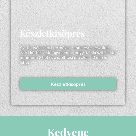
Készletkisöprés
Az itt kiválasztott termékek rendelésre készülnek,
ezért kérlek vedd figyelembe, hogy az elkészítési idő
minimum 2 hét és a szállítási idő akár 30 nap is
lehet!
Készletkisöprés
Kedvenc