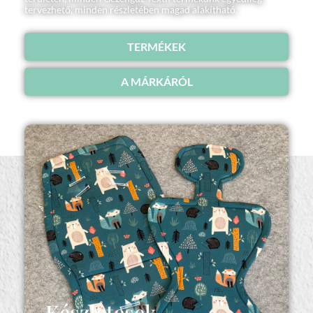
tervezhető, minden részletében magad alakítható.
TERMÉKEK
A MÁRKÁRÓL
Készletesek