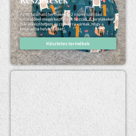
Az itt található termékek 1-2 napos szállítási
határidővel megérkezhetnek hozzád. A termékeket
már elkészítettem és csak arra várnak, hogy a
kosaradba helyezd őket!
Készletes termékek