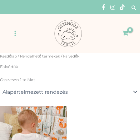
Skip
Se
to
content
Main
Menu
Kezdőlap
/
Rendelhető termékek
/ Falvédők
Falvédők
Összesen 1 találat
Ennek
a
terméknek
több
variációja