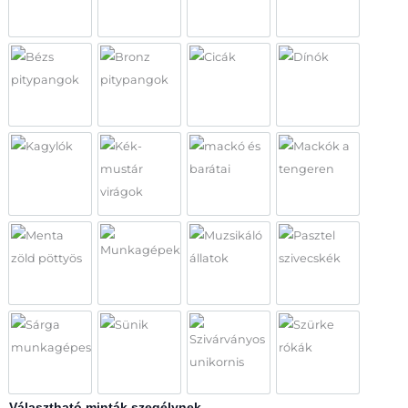
Repülő állatok
Szürke rókák
Unikornis
Vonatok
Bézs pitypangok
Bronz pitypangok
Cicák
Dínók
Kagylók
Kék-mustár virágok
mackó és barátai
Mackók a teng
Menta zöld pöttyös
Munkagépek
Muzsikáló állatok
Pasztel szivecs
Sárga munkagépes
Sünik
Szivárványos unikornis
Szürke rókák
Választható minták szegélynek