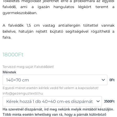
Tökéletes megoldást jelenthet erre a problémára az egyedi
falvédő, ami a igazán hangulatos légkört teremt a
gyermekszobában.
A falvédők 1,5 cm vastag antiallergén töltettel vannak
bélelve, hátulján rejtett bújtató segítségével rögzíthető a
falra.
18000
Ft
Falvédő
Tervezd meg saját Falvédődet!
mennyiség
Méretek
0Ft
Egyedi méret esetén kérlek vedd fel velem a kapcsolatot!
info@gezenguztextil.hu
3500Ft
Ha szeretnél díszpárnát, írd meg nekünk melyik mintából készüljön.
Több minta esetén lehetőség van rá, hogy a párnák különböző