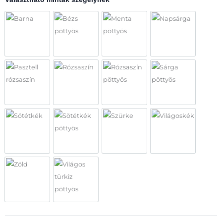
Barna
Bézs pöttyös
Menta pöttyös
Napsárga
Pasztell rózsaszín
Rózsaszín
Rózsaszín pöttyös
Sárga pöttyös
Sötétkék
Sötétkék pöttyös
Szürke
Világoskék
Zöld
Világos türkiz pöttyös