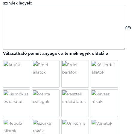
színűek legyek:
0Ft
Választható pamut anyagok a termék egyik oldalára
Autók
Erdei állatok
Erdei barátok
Kék erdei állat
Kis mókus és barátai
Menta csillagok
Pasztell erdei állatok
Ravasz rókák