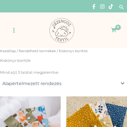
Skip
Se
to
content
Main
Menu
Kezdőlap
/
Rendelhető termékek
/ Kiskönyv borítók
Kiskönyv borítók
Mind a(z) 3 találat megjelenítve
Ennek
Enn
a
a
terméknek
ter
több
több
variációja
variá