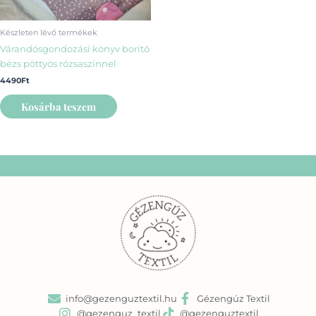
Készleten lévő termékek
Várandósgondozási könyv borító
bézs pöttyös rózsaszínnel
4490
Ft
Kosárba teszem
info@gezenguztextil.hu
Gézengúz Textil
@gezenguz_textil
@gezenguztextil