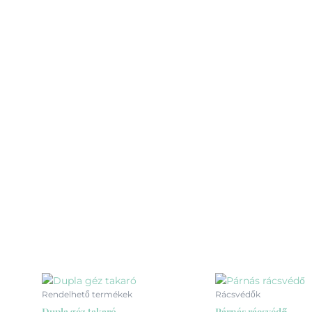
Ennek
Ennek
Rendelhető termékek
Rácsvédők
a
a
Dupla géz takaró
Párnás rácsvédő