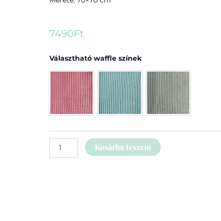
Mérete: 70×70 cm
7490
Ft
Babatörölköző
Választható waffle színek
mennyiség
Lazac
Menta
Zsálya
Kosárba teszem