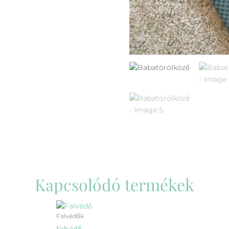
Kapcsolódó termékek
Ennek
Falvédők
a
Falvédő