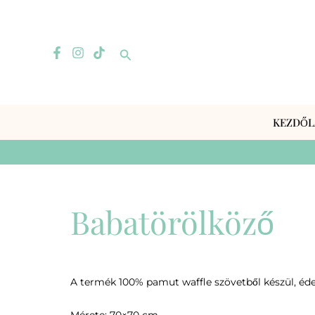
Skip
to
content
Search
KEZDŐL
Babatörölköző
A termék 100% pamut waffle szövetből készül, éde