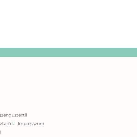
zenguztextil
ztató
Impresszum
1