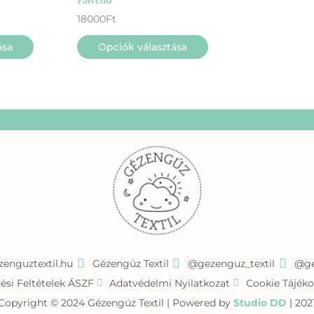
terméknek
több
18000
Ft
variációja
ása
Opciók választása
van.
A
változatok
a
termékoldalon
választhatók
ki
enguztextil.hu
Gézengúz Textil
@gezenguz_textil
@ge
ési Feltételek ÁSZF
Adatvédelmi Nyilatkozat
Cookie Tájéko
Copyright © 2024 Gézengúz Textil | Powered by
Studio DD
| 202