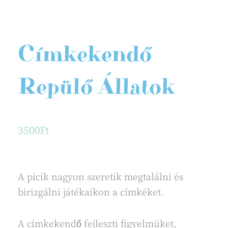
Címkekendő
Repülő Állatok
3500
Ft
A picik nagyon szeretik megtalálni és
birizgálni játékaikon a címkéket.
A címkekendő fejleszti figyelmüket,