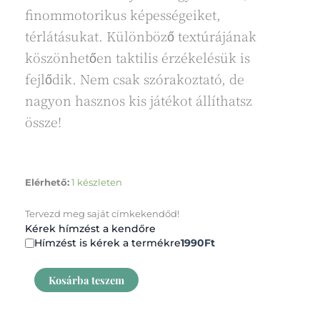
finommotorikus képességeiket,
térlátásukat. Különböző textúrájának
köszönhetően taktilis érzékelésük is
fejlődik. Nem csak szórakoztató, de
nagyon hasznos kis játékot állíthatsz
össze!
Címkekendő
Elérhető:
1 készleten
repülő
állatok
Tervezd meg saját címkekendőd!
mennyiség
Kérek hímzést a kendőre
Hímzést is kérek a termékre
1990Ft
Kosárba teszem