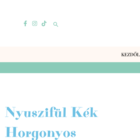
Skip
to
content
Search
KEZDŐL
Nyuszifül Kék
Horgonyos