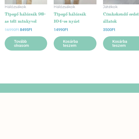
Hálózsákok
Hálózsákok
Játékok
Tipegő hálózsák 98-
Tipegő hálózsák
Címkekendő erdei
as téli minkyvel
104-es nyári
állatok
16990
Ft
8495
Ft
14990
Ft
3500
Ft
Tovább
Kosárba
Kosárba
olvasom
teszem
teszem