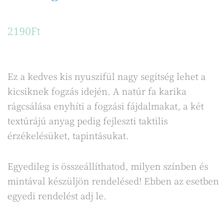
2190
Ft
Ez a kedves kis nyuszifül nagy segítség lehet a
kicsiknek fogzás idején. A natúr fa karika
rágcsálása enyhíti a fogzási fájdalmakat, a két
textúrájú anyag pedig fejleszti taktilis
érzékelésüket, tapintásukat.
Egyedileg is összeállíthatod, milyen színben és
mintával készüljön rendelésed! Ebben az esetben
egyedi rendelést adj le.