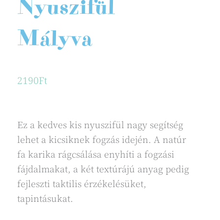
Nyuszifül
Mályva
2190
Ft
Ez a kedves kis nyuszifül nagy segítség
lehet a kicsiknek fogzás idején. A natúr
fa karika rágcsálása enyhíti a fogzási
fájdalmakat, a két textúrájú anyag pedig
fejleszti taktilis érzékelésüket,
tapintásukat.