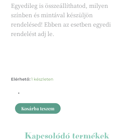
Egyedileg is összeállíthatod, milyen
színben és mintával készüljön
rendelésed! Ebben az esetben egyedi
rendelést adj le.
Nyuszifül
Elérhető:
1 készleten
mályva
mennyiség
Kosárba teszem
Kapcsolódó termékek