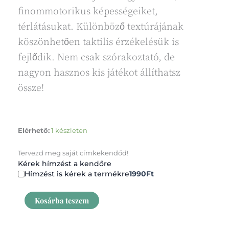
finommotorikus képességeiket,
térlátásukat. Különböző textúrájának
köszönhetően taktilis érzékelésük is
fejlődik. Nem csak szórakoztató, de
nagyon hasznos kis játékot állíthatsz
össze!
Címkekendő
Elérhető:
1 készleten
balerina
macik
Tervezd meg saját címkekendőd!
mennyiség
Kérek hímzést a kendőre
Hímzést is kérek a termékre
1990Ft
Kosárba teszem