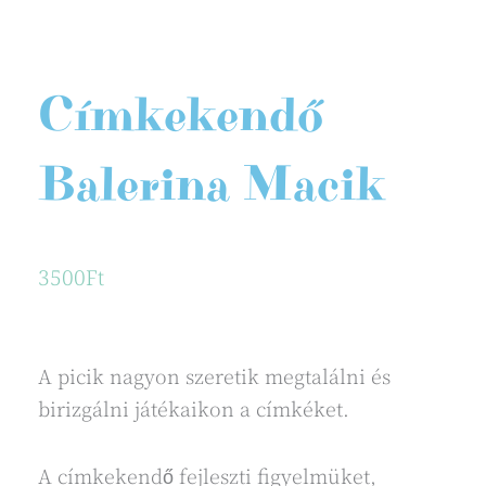
Címkekendő
Balerina Macik
3500
Ft
A picik nagyon szeretik megtalálni és
birizgálni játékaikon a címkéket.
A címkekendő fejleszti figyelmüket,