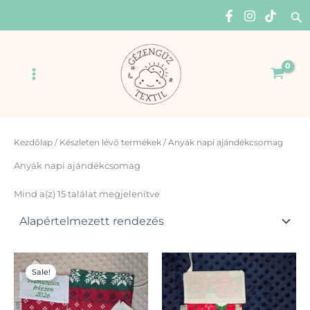
Skip
Se
to
content
Main
Menu
Kezdőlap
/
Készleten lévő termékek
/ Anyák napi ajándékcsomag
Anyák napi ajándékcsomag
Mind a(z) 15 találat megjelenítve
Original
Current
Original
Current
Enn
price
price
price
price
Sale!
a
was:
is:
was:
is:
13960Ft.
11990Ft.
4990Ft.
4490Ft.
ter
több