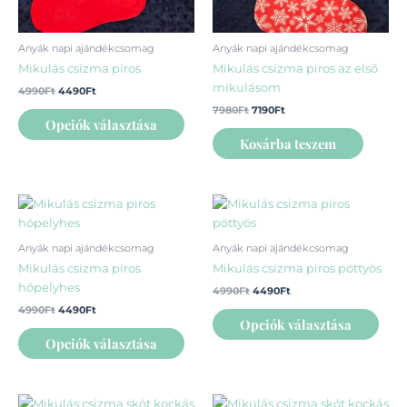
a
termékoldalon
Anyák napi ajándékcsomag
Anyák napi ajándékcsomag
választhatók
Mikulás csizma piros
Mikulás csizma piros az első
ki
mikulásom
4990
Ft
4490
Ft
7980
Ft
7190
Ft
Opciók választása
Kosárba teszem
Original
Current
Original
Current
Ennek
Enn
price
price
price
price
a
a
was:
is:
was:
is:
4990Ft.
4490Ft.
4990Ft.
4490Ft.
terméknek
ter
Anyák napi ajándékcsomag
Anyák napi ajándékcsomag
több
több
Mikulás csizma piros
Mikulás csizma piros pöttyös
variációja
variá
hópelyhes
4990
Ft
4490
Ft
van.
van.
4990
Ft
4490
Ft
A
A
Opciók választása
változatok
vált
Opciók választása
a
a
termékoldalon
term
választhatók
vála
Original
Current
Original
Current