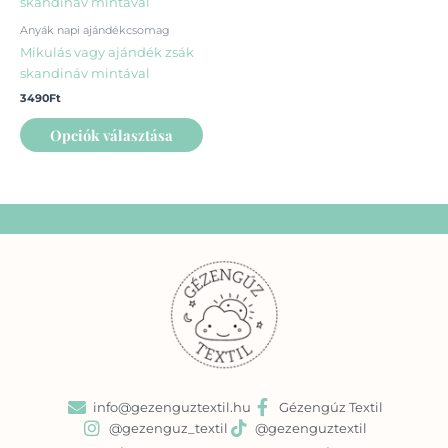
a
terméknek
Anyák napi ajándékcsomag
több
Mikulás vagy ajándék zsák
variációja
skandináv mintával
van.
3490
Ft
A
változatok
Opciók választása
a
termékoldalon
választhatók
ki
info@gezenguztextil.hu
Gézengúz Textil
@gezenguz_textil
@gezenguztextil