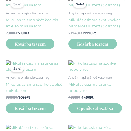
ki
ki
price
price
price
price
Sale!
Sale!
was:
is:
was:
is:
7980Ft.
7190Ft.
23940Ft.
19990Ft.
Anyák napi ajándékcsomag
Anyák napi ajándékcsomag
Mikulás csizma skót kockás
Mikulás csizma skót kockás
az első mikulásom
hamarosan szett (3 csizma)
7980
Ft
7190
Ft
23940
Ft
19990
Ft
Kosárba teszem
Kosárba teszem
Original
Current
Original
Current
Enn
price
price
price
price
Sale!
a
was:
is:
was:
is:
7980Ft.
7099Ft.
4990Ft.
4490Ft.
ter
Anyák napi ajándékcsomag
Anyák napi ajándékcsomag
több
Mikulás csizma szürke az első
Mikulás csizma szürke
variá
mikulásom
hópelyhes
van.
7980
Ft
7099
Ft
4990
Ft
4490
Ft
A
vált
Kosárba teszem
Opciók választása
a
term
vála
Original
Current
Original
Current
Ennek
Enn
ki
price
price
price
price