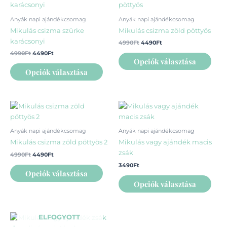
a
a
was:
is:
was:
is:
4990Ft.
4490Ft.
4990Ft.
4490Ft.
terméknek
ter
Anyák napi ajándékcsomag
Anyák napi ajándékcsomag
több
több
Mikulás csizma szürke
Mikulás csizma zöld pöttyös
variációja
variá
karácsonyi
4990
Ft
4490
Ft
van.
van.
4990
Ft
4490
Ft
A
A
Opciók választása
változatok
vált
Opciók választása
a
a
termékoldalon
term
választhatók
vála
Original
Current
Ennek
Enn
ki
ki
price
price
a
a
was:
is:
4990Ft.
4490Ft.
terméknek
ter
Anyák napi ajándékcsomag
Anyák napi ajándékcsomag
több
több
Mikulás csizma zöld pöttyös 2
Mikulás vagy ajándék macis
variációja
variá
zsák
4990
Ft
4490
Ft
van.
van.
3490
Ft
A
A
Opciók választása
változatok
vált
Opciók választása
a
a
termékoldalon
term
választhatók
vála
Ennek
ELFOGYOTT
ki
ki