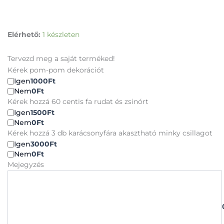
Mikulás
Elérhető:
1 készleten
csizma
skót
Tervezd meg a saját terméked!
kockás
Kérek pom-pom dekorációt
az
Igen
1000Ft
első
Nem
0Ft
mikulásom
Kérek hozzá 60 centis fa rudat és zsinórt
mennyiség
Igen
1500Ft
Nem
0Ft
Kérek hozzá 3 db karácsonyfára akasztható minky csillagot
Igen
3000Ft
Nem
0Ft
Mejegyzés