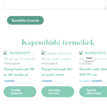
Kosárba teszem
Kapcsolódó termékek
Original
Cur
ELFOGYOTT
ELFOGYOTT
price
pri
Sale!
Sale!
was:
is:
Hálózsákok
Hálózsákok
Falvédők
21000Ft.
160
Tipegő hálózsák 98-
Tipegő hálózsák 80-
Falvédő erdei álla
as téli minkyvel
as nyári verzió
190×70 cm
16990
Ft
14990
Ft
21000
Ft
16000
Ft
Tovább
Kosárba
Opciók
olvasom
teszem
választása