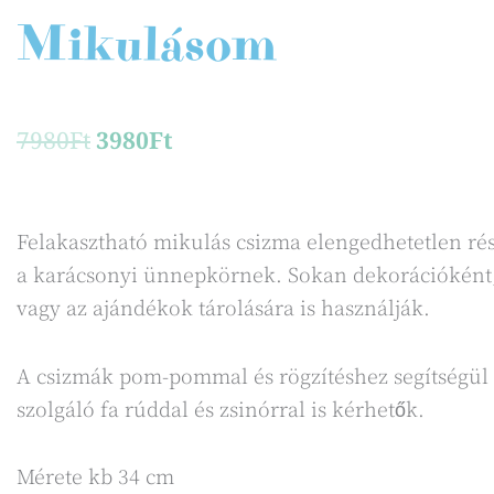
Mikulásom
Original
Current
7980
Ft
3980
Ft
price
price
was:
is:
7980Ft.
3980Ft.
Felakasztható mikulás csizma elengedhetetlen ré
a karácsonyi ünnepkörnek. Sokan dekorációként
vagy az ajándékok tárolására is használják.
A csizmák pom-pommal és rögzítéshez segítségül
szolgáló fa rúddal és zsinórral is kérhetők.
Mérete kb 34 cm