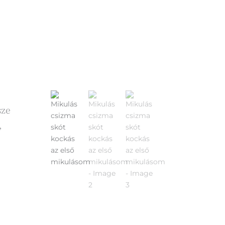
sze
,