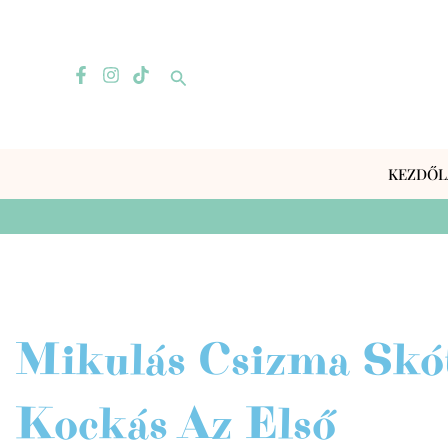
Skip
to
content
Search
KEZDŐL
Mikulás Csizma Skó
Kockás Az Első