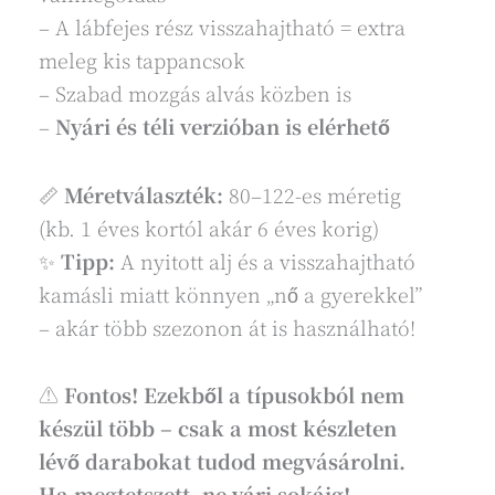
– A lábfejes rész visszahajtható = extra
meleg kis tappancsok
– Szabad mozgás alvás közben is
–
Nyári és téli verzióban is elérhető
📏
Méretválaszték:
80–122-es méretig
(kb. 1 éves kortól akár 6 éves korig)
✨
Tipp:
A nyitott alj és a visszahajtható
kamásli miatt könnyen „nő a gyerekkel”
– akár több szezonon át is használható!
⚠️
Fontos! Ezekből a típusokból nem
készül több – csak a most készleten
lévő darabokat tudod megvásárolni.
Ha megtetszett, ne várj sokáig!