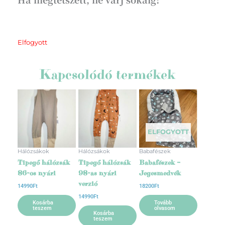
Elfogyott
Kapcsolódó termékek
ELFOGYOTT
Hálózsákok
Hálózsákok
Babafészek
Tipegő hálózsák
Tipegő hálózsák
Babafészek –
86-os nyári
98-as nyári
Jegesmedvék
verzió
14990
Ft
18200
Ft
14990
Ft
Kosárba
Tovább
teszem
olvasom
Kosárba
teszem