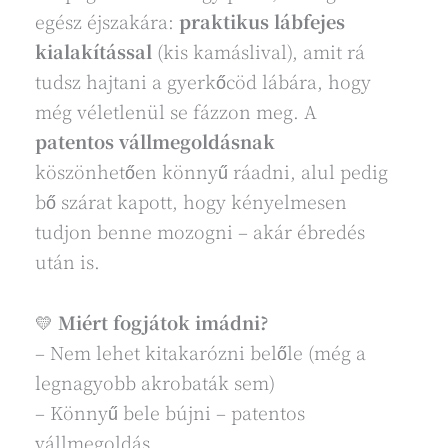
egész éjszakára:
praktikus lábfejes
kialakítással
(kis kamáslival), amit rá
tudsz hajtani a gyerkőcöd lábára, hogy
még véletlenül se fázzon meg. A
patentos vállmegoldásnak
köszönhetően könnyű ráadni, alul pedig
bő szárat kapott, hogy kényelmesen
tudjon benne mozogni – akár ébredés
után is.
💛
Miért fogjátok imádni?
– Nem lehet kitakarózni belőle (még a
legnagyobb akrobaták sem)
– Könnyű bele bújni – patentos
vállmegoldás