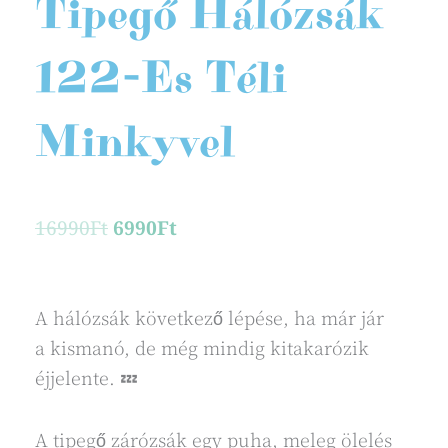
Tipegő Hálózsák
122-Es Téli
Minkyvel
Original
Current
16990
Ft
6990
Ft
price
price
was:
is:
16990Ft.
6990Ft.
A hálózsák következő lépése, ha már jár
a kismanó, de még mindig kitakarózik
éjjelente. 💤
A tipegő zárózsák egy puha, meleg ölelés