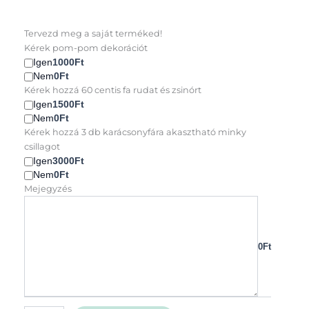
Mikulás
Tervezd meg a saját terméked!
csizma
Kérek pom-pom dekorációt
piros
Igen
1000Ft
hópelyhes
Nem
0Ft
mennyiség
Kérek hozzá 60 centis fa rudat és zsinórt
Igen
1500Ft
Nem
0Ft
Kérek hozzá 3 db karácsonyfára akasztható minky
csillagot
Igen
3000Ft
Nem
0Ft
Mejegyzés
0Ft