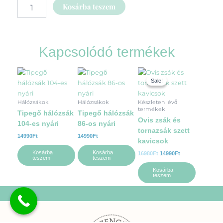
Kosárba teszem
Kapcsolódó termékek
Original
Current
price
price
Sale!
Sale!
was:
is:
16980Ft.
14990Ft.
Hálózsákok
Hálózsákok
Készleten lévő
termékek
Tipegő hálózsák
Tipegő hálózsák
Ovis zsák és
104-es nyári
86-os nyári
tornazsák szett
14990
Ft
14990
Ft
kavicsok
Kosárba
Kosárba
16980
Ft
14990
Ft
teszem
teszem
Kosárba
teszem