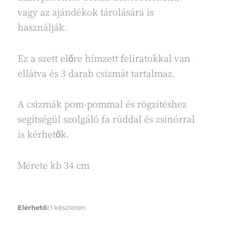
vagy az ajándékok tárolására is
használják.
Ez a szett előre hímzett feliratokkal van
ellátva és 3 darab csizmát tartalmaz.
A csizmák pom-pommal és rögzítéshez
segítségül szolgáló fa rúddal és zsinórral
is kérhetők.
Mérete kb 34 cm
Mikulás
Elérhető:
1 készleten
csizma