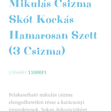
Mikulás Csizma
Skót Kockás
Hamarosan Szett
(3 Csizma)
Original
Current
23940
Ft
11000
Ft
price
price
was:
is:
23940Ft.
11000Ft.
Felakasztható mikulás csizma
elengedhetetlen része a karácsonyi
ünnepkörnek. Sokan dekorációként,