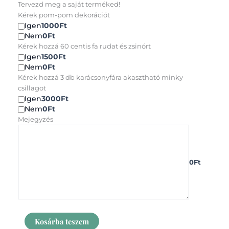
skót
Tervezd meg a saját terméked!
kockás
Kérek pom-pom dekorációt
hamarosan
Igen
1000Ft
szett
Nem
0Ft
(3
Kérek hozzá 60 centis fa rudat és zsinórt
csizma)
Igen
1500Ft
mennyiség
Nem
0Ft
Kérek hozzá 3 db karácsonyfára akasztható minky
csillagot
Igen
3000Ft
Nem
0Ft
Mejegyzés
0Ft
Kosárba teszem