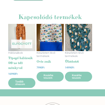
Kapcsolódó termékek
ELFOGYOTT
Hálózsákok
Készleten lévő
Készleten lévő
termékek
termékek
Tipegő hálózsák
Ovis zsák
Ülésbetét
98-as téli
minkyvel
7990
Ft
14990
Ft
16990
Ft
Kosárba
Kosárba
teszem
teszem
Tovább
olvasom