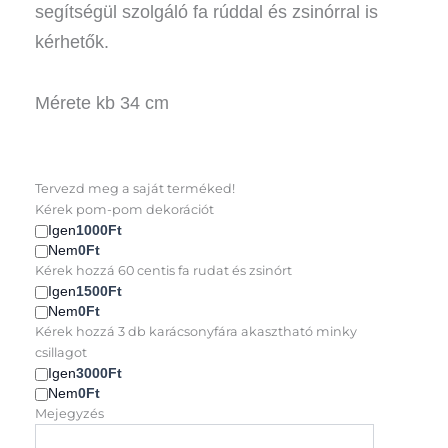
segítségül szolgáló fa rúddal és zsinórral is
kérhetők.
Mérete kb 34 cm
Mikulás
Tervezd meg a saját terméked!
csizma
Kérek pom-pom dekorációt
mikulás
Igen
1000Ft
mintás
Nem
0Ft
mennyiség
Kérek hozzá 60 centis fa rudat és zsinórt
Igen
1500Ft
Nem
0Ft
Kérek hozzá 3 db karácsonyfára akasztható minky
csillagot
Igen
3000Ft
Nem
0Ft
Mejegyzés