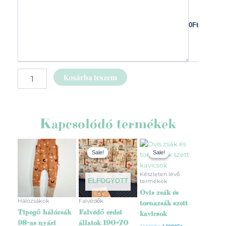
0Ft
Kosárba teszem
Kapcsolódó termékek
Original
Current
Original
Current
Ennek
price
price
price
price
Sale!
Sale!
Sale!
Sale!
a
was:
is:
was:
is:
21000Ft.
16000Ft.
16980Ft.
14990Ft.
terméknek
Készleten lévő
több
ELFOGYOTT
termékek
variációja
Ovis zsák és
van.
Hálózsákok
Falvédők
tornazsák szett
A
Tipegő hálózsák
Falvédő erdei
kavicsok
változatok
98-as nyári
állatok 190×70