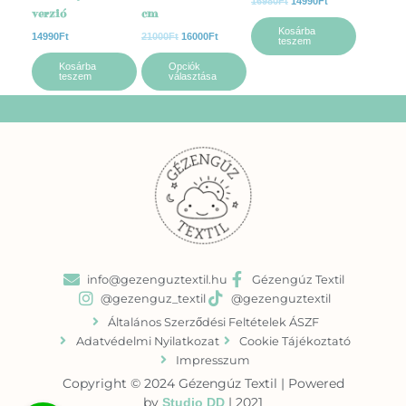
16980
Ft
14990
Ft
a
verzió
cm
termékoldalon
Kosárba
14990
Ft
21000
Ft
16000
Ft
teszem
választhatók
ki
Kosárba
Opciók
teszem
választása
info@gezenguztextil.hu
Gézengúz Textil
@gezenguz_textil
@gezenguztextil
Általános Szerződési Feltételek ÁSZF
Adatvédelmi Nyilatkozat
Cookie Tájékoztató
Impresszum
Copyright © 2024 Gézengúz Textil | Powered
by
| 2021
Studio DD