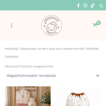
Skip
Se
to
content
Main
Menu
Kezdőlap
/ Választható színek a zsák alsó részére termék / Sötétkék
Sötétkék
Mind a(z) 3 találat megjelenítve
Ennek
Enn
a
a
terméknek
ter
több
több