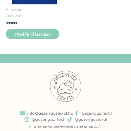
termékoldalon
Hímzéses
választhatók
Ovis Zsák
ki
9990
Ft
Opciók választása
info@gezenguztextil.hu
Gézengúz Textil
@gezenguz_textil
@gezenguztextil
Általános Szerződési Feltételek ÁSZF