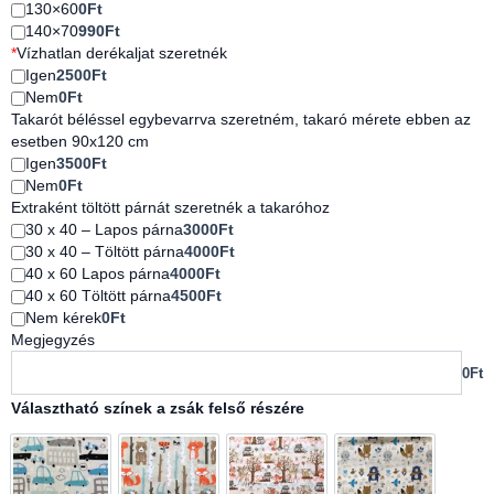
130×60
0Ft
140×70
990Ft
*
Vízhatlan derékaljat szeretnék
Igen
2500Ft
Nem
0Ft
Takarót béléssel egybevarrva szeretném, takaró mérete ebben az
esetben 90x120 cm
Igen
3500Ft
Nem
0Ft
Extraként töltött párnát szeretnék a takaróhoz
30 x 40 – Lapos párna
3000Ft
30 x 40 – Töltött párna
4000Ft
40 x 60 Lapos párna
4000Ft
40 x 60 Töltött párna
4500Ft
Nem kérek
0Ft
Megjegyzés
0Ft
Választható színek a zsák felső részére