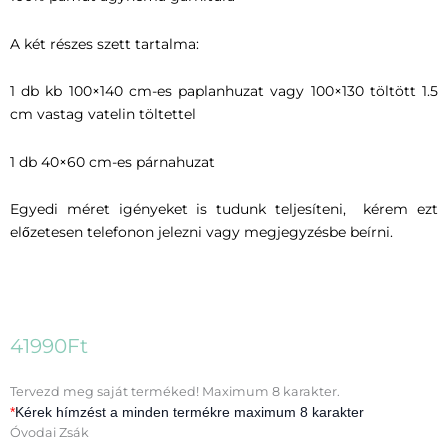
A két részes szett tartalma:
1 db kb 100×140 cm-es paplanhuzat vagy 100×130 töltött 1.5
cm vastag vatelin töltettel
1 db 40×60 cm-es párnahuzat
Egyedi méret igényeket is tudunk teljesíteni, kérem ezt
előzetesen telefonon jelezni vagy megjegyzésbe beírni.
41990
Ft
Ovis
Tervezd meg saját terméked! Maximum 8 karakter.
kezdő
*
Kérek hímzést a minden termékre maximum 8 karakter
szett
Óvodai Zsák