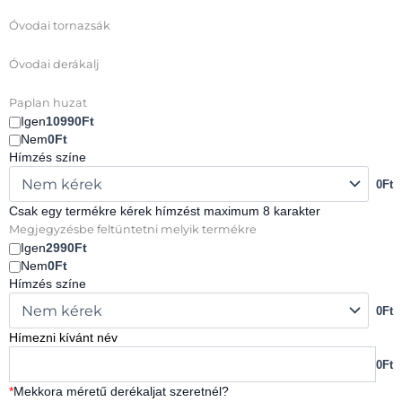
mennyiség
Óvodai tornazsák
Óvodai derákalj
Paplan huzat
Igen
10990Ft
Nem
0Ft
Hímzés színe
0Ft
Csak egy termékre kérek hímzést maximum 8 karakter
Megjegyzésbe feltüntetni melyik termékre
Igen
2990Ft
Nem
0Ft
Hímzés színe
0Ft
Hímezni kívánt név
0Ft
*
Mekkora méretű derékaljat szeretnél?