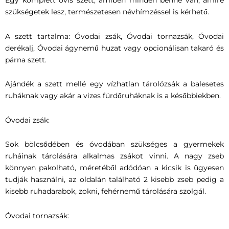
Egy komplett ovis szett, amiben minden benne van, amire
szükségetek lesz, természetesen névhímzéssel is kérhető.
A szett tartalma: Óvodai zsák, Óvodai tornazsák, Óvodai
derékalj, Óvodai ágynemű huzat vagy opcionálisan takaró és
párna szett.
Ajándék a szett mellé egy vízhatlan tárolózsák a balesetes
ruháknak vagy akár a vizes fürdőruháknak is a későbbiekben.
Óvodai zsák:
Sok bölcsődében és óvodában szükséges a gyermekek
ruháinak tárolására alkalmas zsákot vinni. A nagy zseb
könnyen pakolható, méretéből adódóan a kicsik is ügyesen
tudják használni, az oldalán található 2 kisebb zseb pedig a
kisebb ruhadarabok, zokni, fehérnemű tárolására szolgál.
Óvodai tornazsák: