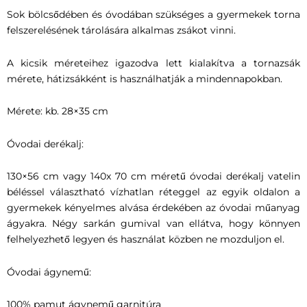
Sok bölcsődében és óvodában szükséges a gyermekek torna
felszerelésének tárolására alkalmas zsákot vinni.
A kicsik méreteihez igazodva lett kialakítva a tornazsák
mérete, hátizsákként is használhatják a mindennapokban.
Mérete: kb. 28×35 cm
Óvodai derékalj:
130×56 cm vagy 140x 70 cm méretű óvodai derékalj vatelin
béléssel választható vízhatlan réteggel az egyik oldalon a
gyermekek kényelmes alvása érdekében az óvodai műanyag
ágyakra. Négy sarkán gumival van ellátva, hogy könnyen
felhelyezhető legyen és használat közben ne mozduljon el.
Óvodai ágynemű:
100% pamut ágynemű garnitúra