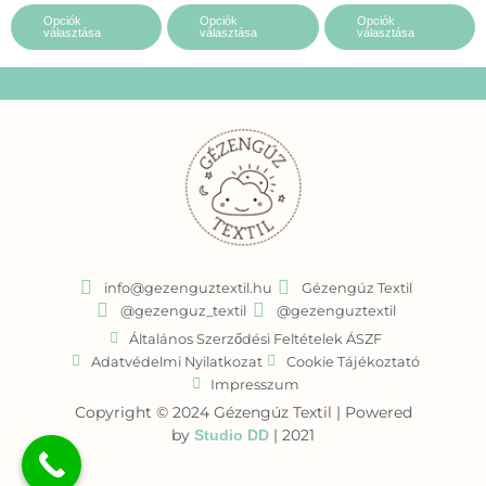
A
A
A
Opciók
Opciók
Opciók
választása
választása
választása
változatok
változatok
változatok
a
a
a
termékoldalon
termékoldalon
termékoldalon
választhatók
választhatók
választhatók
ki
ki
ki
info@gezenguztextil.hu
Gézengúz Textil
@gezenguz_textil
@gezenguztextil
Általános Szerződési Feltételek ÁSZF
Adatvédelmi Nyilatkozat
Cookie Tájékoztató
Impresszum
Copyright © 2024 Gézengúz Textil | Powered
by
| 2021
Studio DD