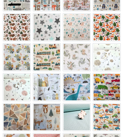
Autók
Erdei állatok
Erdei barátok
Kék erdei állat
Kis mókus és barátai
Menta csillagok
Pasztell erdei állatok
Ravasz rókák
Unikornis
Vonatok
Állatkölykök
Bézs pitypang
Bronz pitypang
Cicák
Dinók
Járművek
Kagylók
Mackó és barátai
Menta zöld pöttyös
Munkagépek