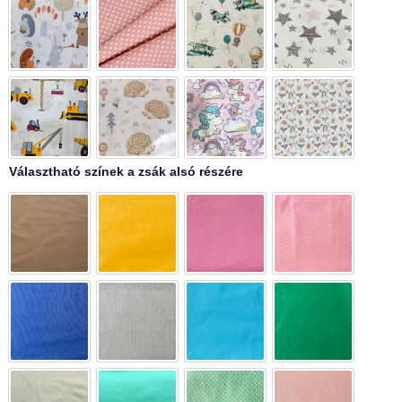
Muzsikáló állatok
Pasztell szívecskés
Repülő állatok
Rózsaszín csill
Sárga munkagépek
Sünik
Szivárvány
Szürke róka
Választható színek a zsák alsó részére
Barna
Napsárga
Rózsaszín
Rózsaszín pött
Sötétkék
Szürke
Világoskék
Zöld