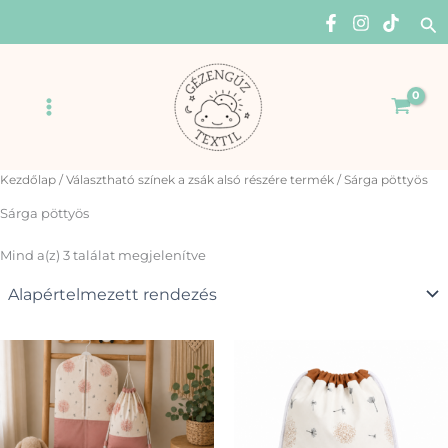
Skip
Se
to
content
Main
Menu
Kezdőlap
/ Választható színek a zsák alsó részére termék / Sárga pöttyös
Sárga pöttyös
Mind a(z) 3 találat megjelenítve
Ennek
Enn
a
a
terméknek
ter
több
több
variációja
variá