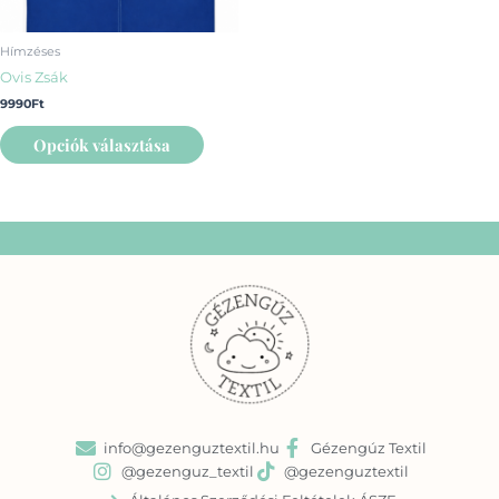
termékoldalon
választhatók
Hímzéses
ki
Ovis Zsák
9990
Ft
Opciók választása
info@gezenguztextil.hu
Gézengúz Textil
@gezenguz_textil
@gezenguztextil