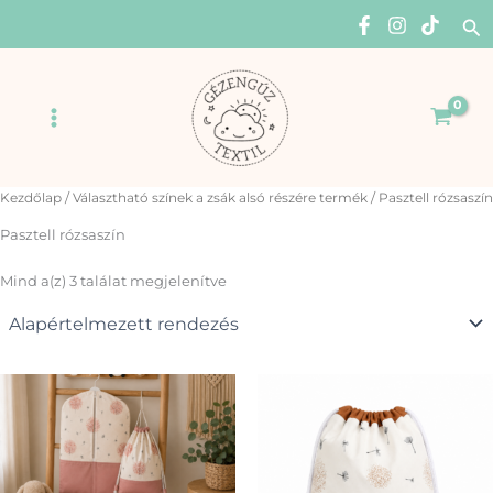
Skip
Se
to
content
Main
Menu
Kezdőlap
/ Választható színek a zsák alsó részére termék / Pasztell rózsaszín
Pasztell rózsaszín
Mind a(z) 3 találat megjelenítve
Ennek
Enn
a
a
terméknek
ter
több
több
variációja
variá