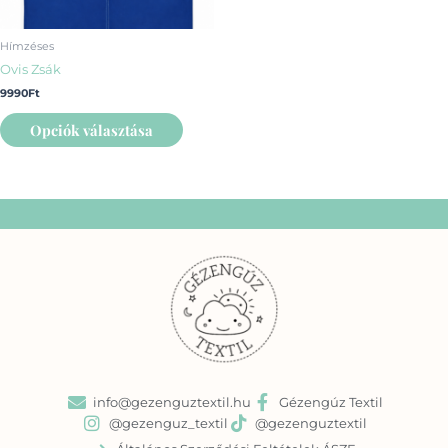
termékoldalon
választhatók
Hímzéses
ki
Ovis Zsák
9990
Ft
Opciók választása
info@gezenguztextil.hu
Gézengúz Textil
@gezenguz_textil
@gezenguztextil