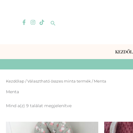
Skip
to
content
Search
KEZDŐL
Kezdőlap
/ Választható összes minta termék / Menta
Menta
Mind a(z) 9 találat megjelenítve
Ennek
a