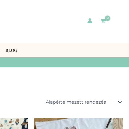
BLOG
nek
Ennek
a