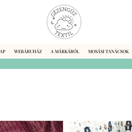
AP
WEBÁRUHÁZ
A MÁRKÁRÓL
MOSÁSI TANÁCSOK
Ennek
En
a
a