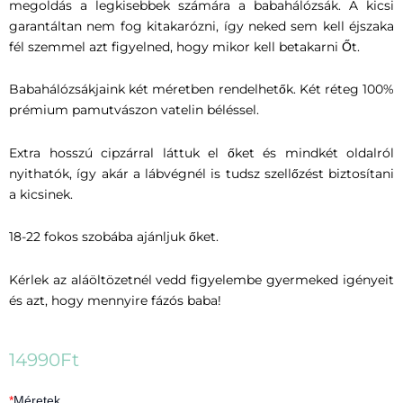
megoldás a legkisebbek számára a babahálózsák. A kicsi
garantáltan nem fog kitakarózni, így neked sem kell éjszaka
fél szemmel azt figyelned, hogy mikor kell betakarni Őt.
Babahálózsákjaink két méretben rendelhetők. Két réteg 100%
prémium pamutvászon vatelin béléssel.
Extra hosszú cipzárral láttuk el őket és mindkét oldalról
nyithatók, így akár a lábvégnél is tudsz szellőzést biztosítani
a kicsinek.
18-22 fokos szobába ajánljuk őket.
Kérlek az aláöltözetnél vedd figyelembe gyermeked igényeit
és azt, hogy mennyire fázós baba!
14990
Ft
Babahálózsák
*
Méretek