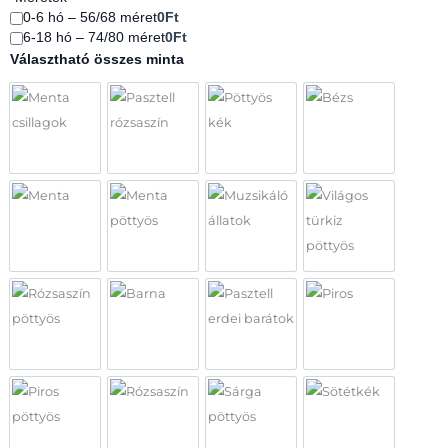
mennyiség
0-6 hó – 56/68 méret
0Ft
6-18 hó – 74/80 méret
0Ft
Választható összes minta
Menta csillagok
Pasztell rózsaszín
Pöttyös kék
Bézs
Menta
Menta pöttyös
Muzsikáló állatok
Világos türkiz p
Rózsaszín pöttyös
Barna
Pasztell erdei barátok
Piros
Piros pöttyös
Rózsaszín
Sárga pöttyös
Sötétkék