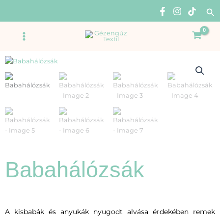
Skip
Se
to
content
Main
Menu
Babahálózsák
A kisbabák és anyukák nyugodt alvása érdekében remek