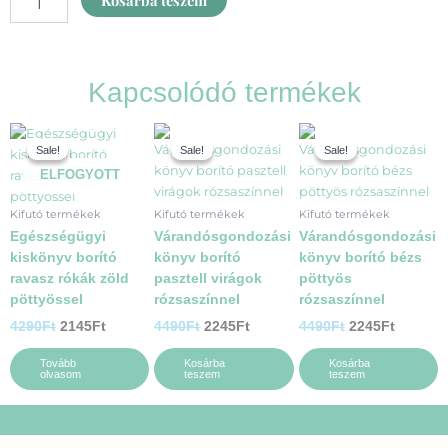
Kosárba teszem
pasztell
virágok
rózsaszínnel
mennyiség
Kapcsolódó termékek
Original
Current
Original
Current
Original
Current
price
price
price
price
price
price
Sale!
Sale!
Sale!
Sale!
Sale!
Sale!
was:
is:
was:
is:
was:
is:
ELFOGYOTT
4290Ft.
2145Ft.
4490Ft.
2245Ft.
4490Ft.
2245Ft.
Kifutó termékek
Kifutó termékek
Kifutó termékek
Egészségügyi
Várandósgondozási
Várandósgondozási
kiskönyv borító
könyv borító
könyv borító bézs
ravasz rókák zöld
pasztell virágok
pöttyös
pöttyössel
rózsaszínnel
rózsaszínnel
4290
Ft
2145
Ft
4490
Ft
2245
Ft
4490
Ft
2245
Ft
Tovább
Kosárba
Kosárba
olvasom
teszem
teszem