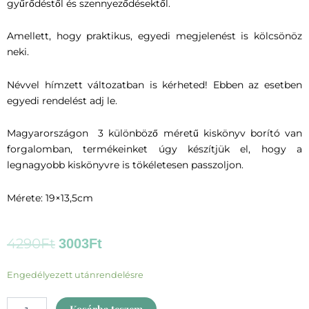
gyűrődéstől és szennyeződésektől.
Amellett, hogy praktikus, egyedi megjelenést is kölcsönöz
neki.
Névvel hímzett változatban is kérheted! Ebben az esetben
egyedi rendelést adj le.
Magyarországon 3 különböző méretű kiskönyv borító van
forgalomban, termékeinket úgy készítjük el, hogy a
legnagyobb kiskönyvre is tökéletesen passzoljon.
Mérete: 19×13,5cm
Original
Current
4290
Ft
3003
Ft
price
price
was:
is:
Egészségügyi
Engedélyezett utánrendelésre
4290Ft.
3003Ft.
kiskönyv
borító