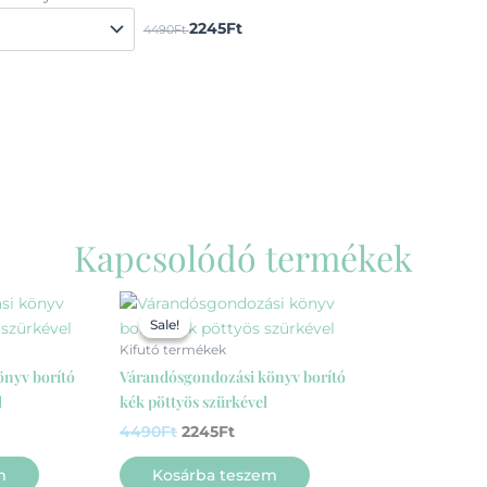
2245Ft
4490Ft
Kapcsolódó termékek
ent
Original
Current
e
price
price
Sale!
Sale!
was:
is:
Kifutó termékek
Ft.
4490Ft.
2245Ft.
nyv borító
Várandósgondozási könyv borító
l
kék pöttyös szürkével
4490
Ft
2245
Ft
m
Kosárba teszem