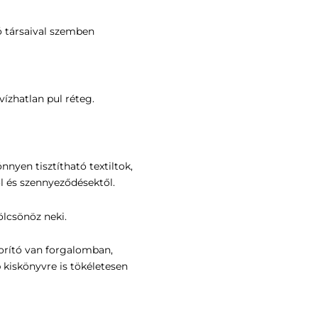
ó társaival szemben
ízhatlan pul réteg.
nyen tisztítható textiltok,
l és szennyeződésektől.
ölcsönöz neki.
rító van forgalomban,
 kiskönyvre is tökéletesen