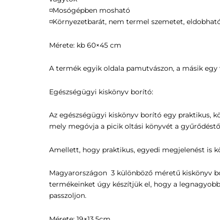
◽️Mosógépben mosható
◽️Környezetbarát, nem termel szemetet, eldobhat
Mérete: kb 60×45 cm
A termék egyik oldala pamutvászon, a másik egy v
Egészségügyi kiskönyv borító:
Az egészségügyi kiskönyv borító egy praktikus, kön
mely megóvja a picik oltási könyvét a gyűrődéstő
Amellett, hogy praktikus, egyedi megjelenést is k
Magyarországon 3 különböző méretű kiskönyv bo
termékeinket úgy készítjük el, hogy a legnagyobb
passzoljon.
Mérete: 19×13,5cm