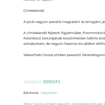
Cimkekendő:
A picik nagyon szeretik megtalálni és birizgálni j
A címkekendő fejleszti figyelmüket, finommotorik
Különböző textúrájának köszönhetően taktilis érzé
szórakoztató, de nagyon hasznos kis játékot állíth
Választható hozzá színben passzoló Várandósgond
Original
Current
19780
Ft
9990
Ft
price
price
was:
is:
Mini
Elérhető:
1 készleten
baba
19780Ft.
9990Ft.
csomag
Kérsz hozzá színben paszolló várandósgondozási 