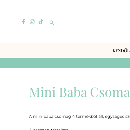
Skip
to
content
Search
KEZDŐL
Mini Baba Csoma
A mini baba csomag 4 termékből áll, egységes sze