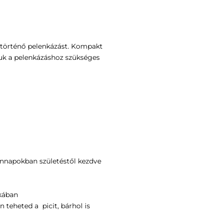
 történő pelenkázást. Kompakt
juk a pelenkázáshoz szükséges
dennapokban születéstől kezdve
skában
n teheted a picit, bárhol is