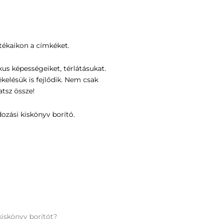
átékaikon a címkéket.
us képességeiket, térlátásukat.
kelésük is fejlődik. Nem csak
atsz össze!
ozási kiskönyv borító.
kiskönyv borítót?