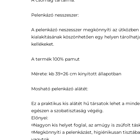
A csomag tartalma:
Pelenkázó nesszeszer:
A pelenkázó neszesszer megkönnyíti az útközben
kialakításának köszönhetően egy helyen tárolhat
kellékeket.
A termék 100% pamut
Mérete: kb 39×26 cm kinyitott állapotban
Mosható pelenkázó alátét:
Ez a praktikus kis alátét hű társatok lehet a min
egészen a szobatisztaság végéig.
Előnyei:
◽️Nagyon kis helyet foglal, az amúgy is zsúfolt tá
◽️Megkönnyíti a pelenkázást, higiénikusan tisztába
vagytok