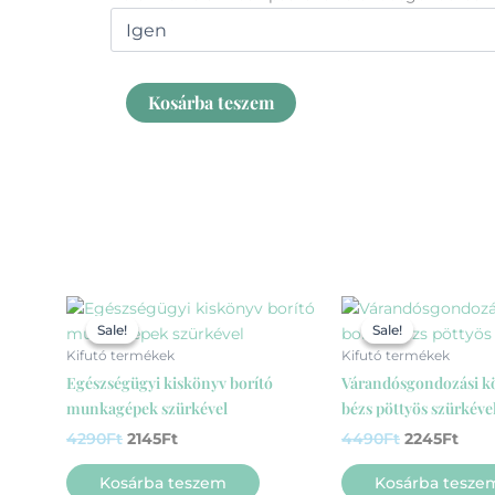
vonatos
mennyiség
Kosárba teszem
Original
Current
Original
Curr
price
price
price
pric
Sale!
Sale!
Sale!
Sale!
was:
is:
was:
is:
Kifutó termékek
Kifutó termékek
4290Ft.
2145Ft.
4490Ft.
2245
Egészségügyi kiskönyv borító
Várandósgondozási kö
munkagépek szürkével
bézs pöttyös szürkéve
4290
Ft
2145
Ft
4490
Ft
2245
Ft
Kosárba teszem
Kosárba tesze