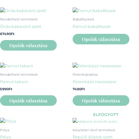
változatok
vált
a
a
Ennek
Enn
termékoldalon
term
a
a
Rendelhető termékek
Babafészkek
választhatók
vála
terméknek
ter
Óriás babaváró szett
Pamut babafészek
ki
ki
több
több
67490
Ft
variációja
variá
Opciók választása
van.
van.
Opciók választása
A
A
változatok
vált
a
a
Ennek
Enn
termékoldalon
term
a
a
Rendelhető termékek
Pelenkázáshoz
választhatók
vála
terméknek
ter
Pamut takaró
Pelenkázó neszesszer
ki
ki
több
több
5990
Ft
7490
Ft
variációja
variá
van.
van.
Opciók választása
Opciók választása
A
A
változatok
vált
ELFOGYOTT
a
a
Ennek
termékoldalon
term
a
Pólya
Készleten lévő termékek
választhatók
vála
terméknek
Pólya
Repülő állatok szett
ki
ki