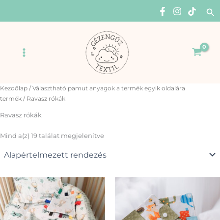
Skip
Se
to
content
Main
Menu
Kezdőlap
/ Választható pamut anyagok a termék egyik oldalára
termék / Ravasz rókák
Ravasz rókák
Mind a(z) 19 találat megjelenítve
Ennek
Enn
a
a
terméknek
ter
több
több