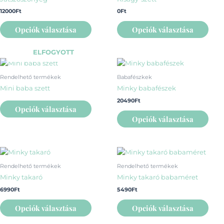
több
több
12000
Ft
0
Ft
variációja
variá
van.
van.
Opciók választása
Opciók választása
A
A
változatok
vált
ELFOGYOTT
a
a
Ennek
Enn
termékoldalon
term
a
a
Rendelhető termékek
Babafészkek
választhatók
vála
terméknek
ter
Mini baba szett
Minky babafészek
ki
ki
több
több
20490
Ft
variációja
variá
Opciók választása
van.
van.
Opciók választása
A
A
változatok
vált
a
a
Ennek
Enn
termékoldalon
term
a
a
Rendelhető termékek
Rendelhető termékek
választhatók
vála
terméknek
ter
Minky takaró
Minky takaró babaméret
ki
ki
több
több
6990
Ft
5490
Ft
variációja
variá
van.
van.
Opciók választása
Opciók választása
A
A