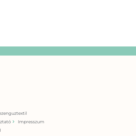
zenguztextil
ztató
Impresszum
1