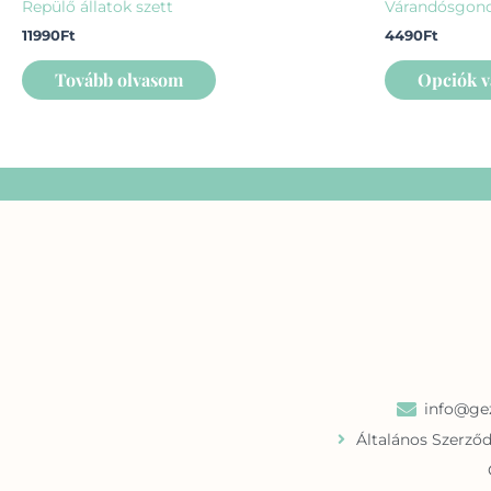
Repülő állatok szett
Várandósgond
11990
Ft
4490
Ft
Tovább olvasom
Opciók v
info@gez
Általános Szerződ