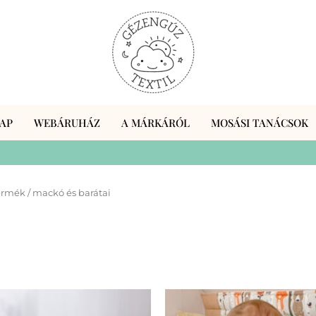
AP
WEBÁRUHÁZ
A MÁRKÁRÓL
MOSÁSI TANÁCSOK
ermék / mackó és barátai
Ennek
En
a
a