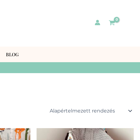
BLOG
nek
Ennek
a