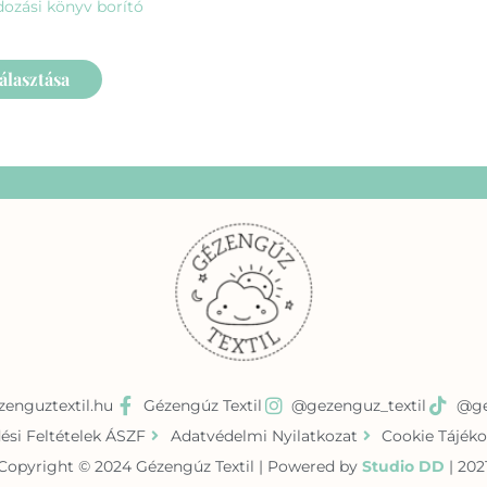
ozási könyv borító
álasztása
enguztextil.hu
Gézengúz Textil
@gezenguz_textil
@ge
ési Feltételek ÁSZF
Adatvédelmi Nyilatkozat
Cookie Tájéko
Copyright © 2024 Gézengúz Textil | Powered by
Studio DD
| 202