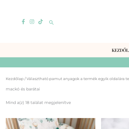
Skip
to
content
Search
KEZDŐL
Kezdőlap
/ Választható pamut anyagok a termék egyik oldalára t
mackó és barátai
Mind a(z) 18 találat megjelenítve
Ennek
a