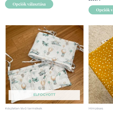
Opciók választása
Opciók v
ELFOGYOTT
Készleten lévő termékek
Hímzéses