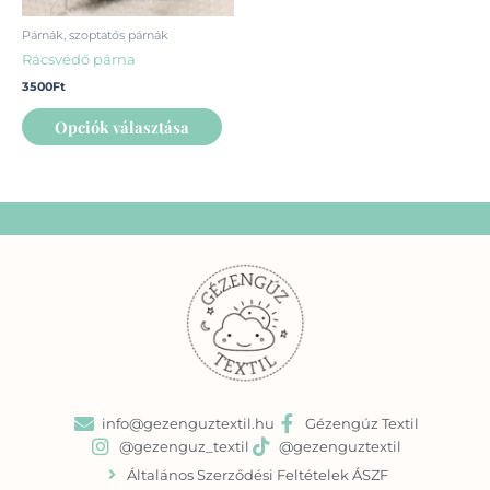
termékoldalon
Párnák, szoptatós párnák
választhatók
Rácsvédő párna
ki
3500
Ft
Opciók választása
info@gezenguztextil.hu
Gézengúz Textil
@gezenguz_textil
@gezenguztextil
Általános Szerződési Feltételek ÁSZF