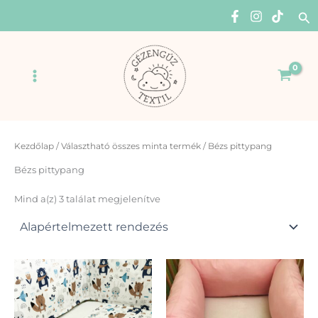
Skip
Se
to
content
Main
Menu
Kezdőlap
/ Választható összes minta termék / Bézs pittypang
Bézs pittypang
Mind a(z) 3 találat megjelenítve
Ennek
Enn
a
a
terméknek
ter
több
több