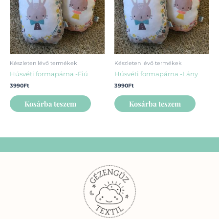
Készleten lévő termékek
Készleten lévő termékek
Húsvéti formapárna -Fiú
Húsvéti formapárna -Lány
3990
Ft
3990
Ft
Kosárba teszem
Kosárba teszem