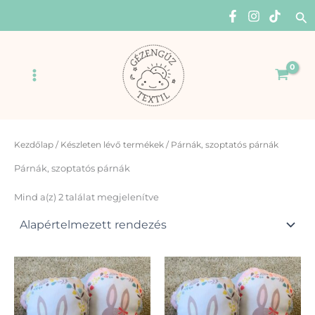
Skip
Se
to
content
Main
Menu
Kezdőlap
/
Készleten lévő termékek
/ Párnák, szoptatós párnák
Párnák, szoptatós párnák
Mind a(z) 2 találat megjelenítve