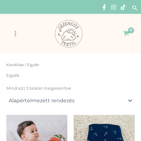
Skip
Se
to
content
Main
Menu
Kezdőlap
/ Egyéb
Egyéb
Mind a(z) 3 találat megjelenítve
Ennek
Enn
a
a
terméknek
ter
több
több