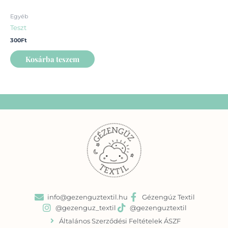
Egyéb
Teszt
300
Ft
Kosárba teszem
info@gezenguztextil.hu
Gézengúz Textil
@gezenguz_textil
@gezenguztextil
Általános Szerződési Feltételek ÁSZF