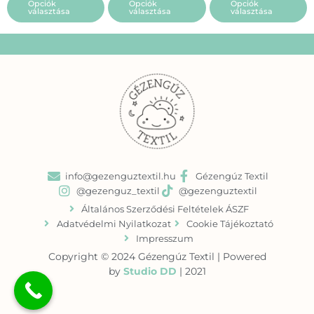
Opciók
Opciók
Opciók
van.
van.
van.
választása
választása
választása
A
A
A
változatok
változatok
változatok
a
a
a
termékoldalon
termékoldalon
termékoldalon
választhatók
választhatók
választhatók
ki
ki
ki
info@gezenguztextil.hu
Gézengúz Textil
@gezenguz_textil
@gezenguztextil
Általános Szerződési Feltételek ÁSZF
Adatvédelmi Nyilatkozat
Cookie Tájékoztató
Impresszum
Copyright © 2024 Gézengúz Textil | Powered
by
Studio DD
| 2021