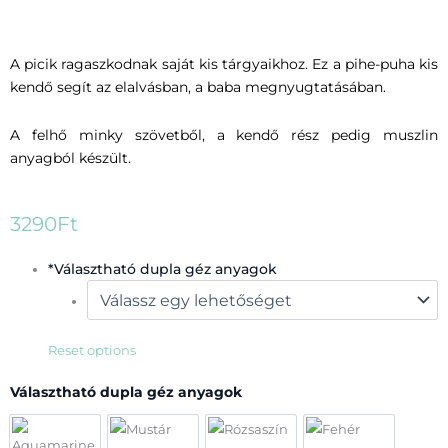
A picik ragaszkodnak saját kis tárgyaikhoz. Ez a pihe-puha kis
kendő segít az elalvásban, a baba megnyugtatásában.
A felhő minky szövetből, a kendő rész pedig muszlin
anyagból készült.
3290
Ft
Szundifelhő
*
Választható dupla géz anyagok
mennyiség
Reset options
Választható dupla géz anyagok