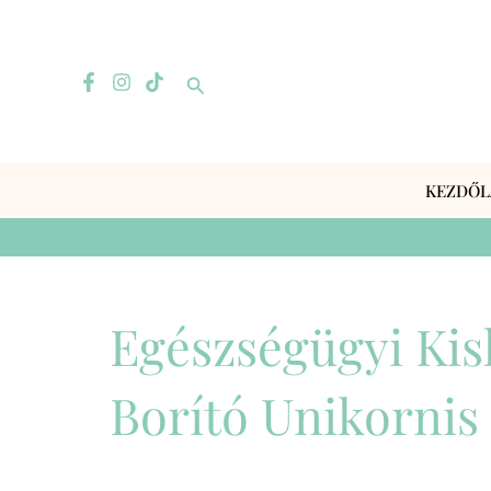
Skip
to
content
Search
KEZDŐL
Egészségügyi Ki
Borító Unikornis