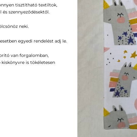
nyen tisztítható textiltok,
l és szennyeződésektől.
ölcsönöz neki.
esetben egyedi rendelést adj le.
rító van forgalomban,
 kiskönyvre is tökéletesen