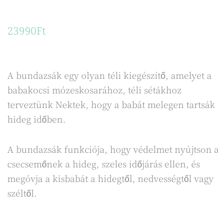
23990
Ft
A bundazsák egy olyan téli kiegészítő, amelyet a
babakocsi mózeskosarához, téli sétákhoz
terveztünk Nektek, hogy a babát melegen tartsák 
hideg időben.
A bundazsák funkciója, hogy védelmet nyújtson 
csecsemőnek a hideg, szeles időjárás ellen, és
megóvja a kisbabát a hidegtől, nedvességtől vagy
széltől.