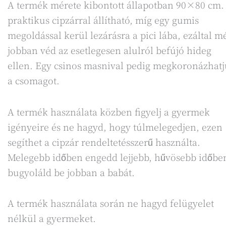
A termék mérete kibontott állapotban 90×80 cm.
praktikus cipzárral állítható, míg egy gumis
megoldással kerül lezárásra a pici lába, ezáltal m
jobban véd az esetlegesen alulról befújó hideg
ellen. Egy csinos masnival pedig megkoronázhat
a csomagot.
A termék használata közben figyelj a gyermek
igényeire és ne hagyd, hogy túlmelegedjen, ezen
segíthet a cipzár rendeltetésszerű használta.
Melegebb időben engedd lejjebb, hűvösebb időbe
bugyoláld be jobban a babát.
A termék használata során ne hagyd felügyelet
nélkül a gyermeket.