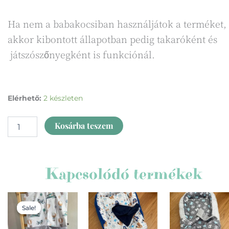
Ha nem a babakocsiban használjátok a terméket,
akkor kibontott állapotban pedig takaróként és
játszószőnyegként is funkciónál.
Bundazsák
Elérhető:
2 készleten
téli
állatok
Kosárba teszem
mennyiség
Kapcsolódó termékek
Original
Current
price
price
Sale!
Sale!
was:
is:
16980Ft.
14990Ft.