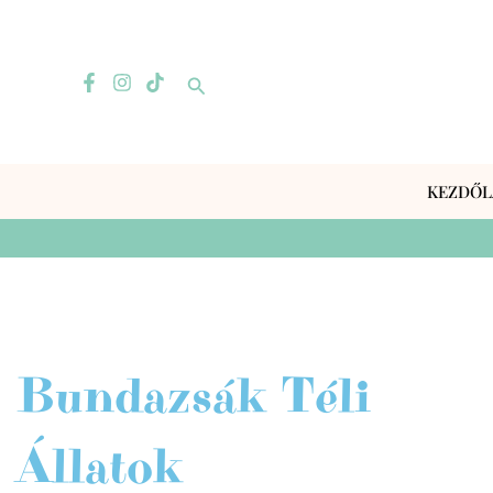
Skip
to
content
Search
KEZDŐL
Bundazsák Téli
Állatok