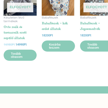
ELFOGYOTT
ELFOGYOTT
Készleten lévő
Babafészek
Babafészek
termékek
Babafészek – kék
Babafészek –
Ovis zsák és
erdei állatok
Jegesmedvék
tornazsák szett
18200
Ft
18200
Ft
repülő állatok
Kosárba
Tovább
16980
Ft
14990
Ft
teszem
olvasom
Tovább
olvasom