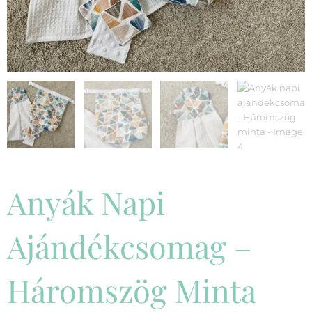
Anyák Napi
Ajándékcsomag –
Háromszög Minta