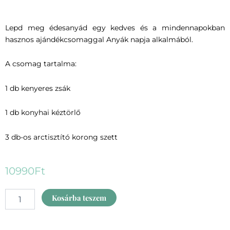
Lepd meg édesanyád egy kedves és a mindennapokban
hasznos ajándékcsomaggal Anyák napja alkalmából.
A csomag tartalma:
1 db kenyeres zsák
1 db konyhai kéztörlő
3 db-os arctisztító korong szett
10990
Ft
Anyák
Kosárba teszem
napi
ajándékcsomag
-