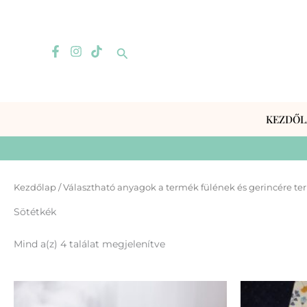
Skip
to
content
Search
KEZDŐL
Kezdőlap
/ Választható anyagok a termék fülének és gerincére te
Sötétkék
Mind a(z) 4 találat megjelenítve
Ennek
a