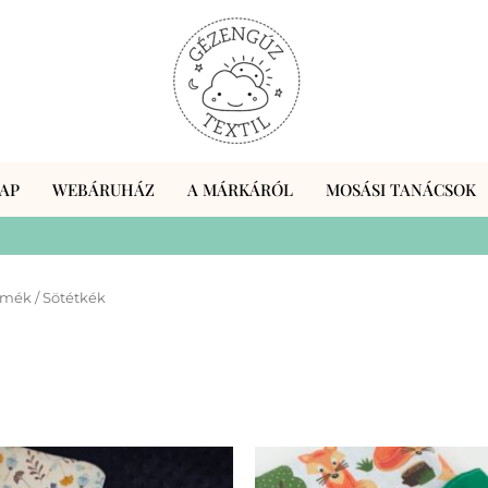
AP
WEBÁRUHÁZ
A MÁRKÁRÓL
MOSÁSI TANÁCSOK
rmék / Sötétkék
Ennek
En
a
a